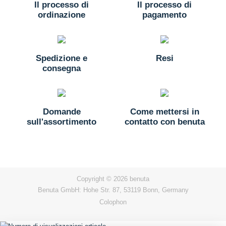
Il processo di
Il processo di
ordinazione
pagamento
Spedizione e
Resi
consegna
Domande
Come mettersi in
sull'assortimento
contatto con benuta
Copyright © 2026 benuta
Benuta GmbH: Hohe Str. 87, 53119 Bonn, Germany
Colophon