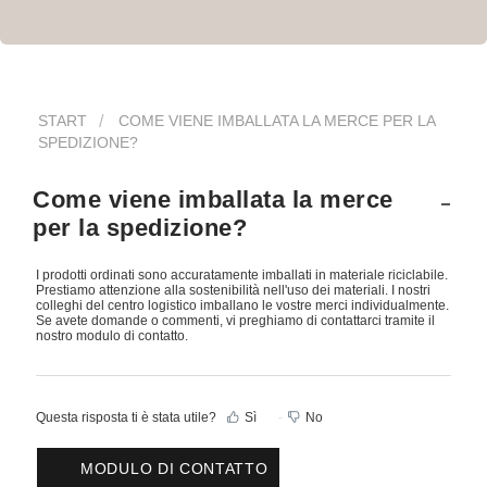
START
COME VIENE IMBALLATA LA MERCE PER LA
SPEDIZIONE?
Come viene imballata la merce
per la spedizione?
I prodotti ordinati sono accuratamente imballati in materiale riciclabile.
Prestiamo attenzione alla sostenibilità nell'uso dei materiali. I nostri
colleghi del centro logistico imballano le vostre merci individualmente.
Se avete domande o commenti, vi preghiamo di contattarci tramite il
nostro modulo di contatto.
Questa risposta ti è stata utile?
Sì
No
MODULO DI CONTATTO