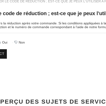
UER LE CODE DE RÉDUCTION ; EST-CE QUE JE PEUX L'UTILISER A 
e code de réduction ; est-ce que je peux l'uti
 la réduction après votre commande. Si les conditions appliquées à la 
uction et le numéro de commande correspondant à l'aide de notre formu
Oui
Non
CT
PERÇU DES SUJETS DE SERVI